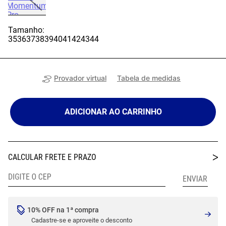
Tamanho:
35
36
37
38
39
40
41
42
43
44
Provador virtual
Tabela de medidas
ADICIONAR AO CARRINHO
10% OFF na 1ª compra
Cadastre-se e aproveite o desconto