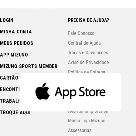
com cupom
APP15
.
LOGIN
PRECISA DE AJUDA?
MINHA CONTA
Fale Conosco
Central de Ajuda
MEUS PEDIDOS
Trocas e Devoluções
APP MIZUNO
Aviso de Privacidade
MIZUNO SPORTS MEMBER
Política de Entrega
CARTÃO PRESENTE
Políticas de Pagamento
ENCONTRE UMA LOJA
Política de Promoções
TRABALHE CONOSCO
Política de Cookies
FAQ Running Station
TROQUE AQUI
Minha Loja Mizuno
Assessorias