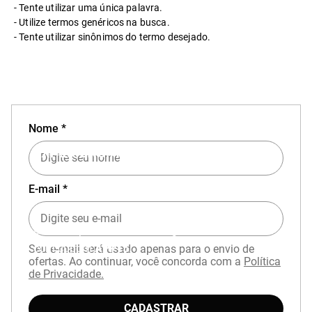
Tente utilizar uma única palavra.
Utilize termos genéricos na busca.
Tente utilizar sinônimos do termo desejado.
Nome *
EXPERIÊNCIA MIZUNO NO APP
E-mail *
Baixe o aplicativo Mizuno e garanta
15% OFF
com cupom
APP15
.
Seu e-mail será usado apenas para o envio de
ofertas. Ao continuar, você concorda com a
Política
de Privacidade.
CADASTRAR