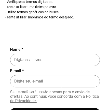
Verifique os termos digitados.
Tente utilizar uma única palavra.
Utilize termos genéricos na busca.
Tente utilizar sinônimos do termo desejado.
Nome *
EXPERIÊNCIA MIZUNO NO APP
E-mail *
Baixe o aplicativo Mizuno e garanta
15% OFF
com cupom
APP15
.
Seu e-mail será usado apenas para o envio de
ofertas. Ao continuar, você concorda com a
Política
de Privacidade.