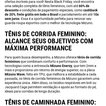
ofertas incríveis para você! Nesta Black Friday, você encontra
uma seleção completa de tênis femininos, com até
60% de
desconto
e condições de pagamento especiais, como
cashback
de 20%
,
frete grátis em todo o Brasi
l e parcelamento em até
10x
sem juros
. Essa é a oportunidade perfeita para renovar seu
guarda-roupa esportivo com o melhor da tecnologia Mizuno.
TÊNIS DE CORRIDA FEMININO:
ALCANCE SEUS OBJETIVOS COM
MÁXIMA PERFORMANCE
Para quem busca desempenho, a Mizuno oferece
tênis de corrida
femininos
que combinam conforto e performance. Com
tecnologias como a entressola
Mizuno Enerzy
, que tem 2mm a
mais e proporciona um retorno de energia superior, ou a placa
Mizuno Wave
, feita em TPU, que melhora a estabilidade a cada
passada, os tênis de corrida femininos da Mizuno garantem uma
experiência única. Além disso, os tecidos respiráveis em knit ou
Jacquard Cage permitem ventilação e ajuste ao formato do pé,
ideais para corridas de longa duração.
TÊNIS DE CAMINHADA FEMININO: