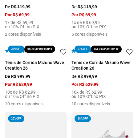
De
R$
119
,
99
De
R$
119
,
99
Por
R$
69
,
99
Por
R$
69
,
99
1
x de
R$
69
,
99
1
x de
R$
69
,
99
ou 10% Off no PIX
ou 10% Off no PIX
2
cores disponíveis
6
cores disponíveis
USE O CUPOM: RUN40
USE O CUPOM: RUN40
37%
OFF
37%
OFF
Tênis de Corrida Mizuno Wave
Tênis de Corrida Mizuno Wave
Creation 26
Creation 26
De
R$
999
,
99
De
R$
999
,
99
Por
R$
629
,
99
Por
R$
629
,
99
10
x de
R$
62
,
99
10
x de
R$
62
,
99
ou 10% Off no PIX
ou 10% Off no PIX
10
cores disponíveis
10
cores disponíveis
25%
OFF
28%
OFF