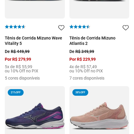
Tênis de Corrida Mizuno Wave
Tênis de Corrida Mizuno
Vitality 5
Atlantis 2
De
R$
449
,
99
De
R$
349
,
99
Por
R$
279
,
99
Por
R$
229
,
99
5
x de
R$
55
,
99
4
x de
R$
57
,
49
ou 10% Off no PIX
ou 10% Off no PIX
5
cores disponíveis
7
cores disponíveis
21%
OFF
38%
OFF