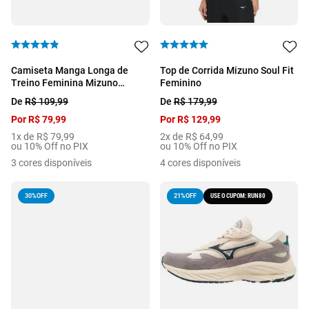
Camiseta Manga Longa de
Top de Corrida Mizuno Soul Fit
Treino Feminina Mizuno
Feminino
Energy
De
R$
109
,
99
De
R$
179
,
99
Por
R$
79
,
99
Por
R$
129
,
99
1
x de
R$
79
,
99
2
x de
R$
64
,
99
ou 10% Off no PIX
ou 10% Off no PIX
3
cores disponíveis
4
cores disponíveis
30%
OFF
USE O CUPOM: RUN80
21%
OFF