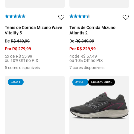
Tênis de Corrida Mizuno Wave
Tênis de Corrida Mizuno
Vitality 5
Atlantis 2
De
R$
449
,
99
De
R$
349
,
99
Por
R$
279
,
99
Por
R$
229
,
99
5
x de
R$
55
,
99
4
x de
R$
57
,
49
ou 10% Off no PIX
ou 10% Off no PIX
5
cores disponíveis
7
cores disponíveis
33%
OFF
EXCLUSIVO ONLINE
34%
OFF