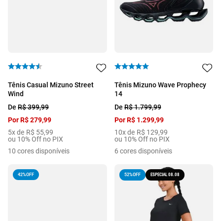
Tênis Casual Mizuno Street
Tênis Mizuno Wave Prophecy
Wind
14
De
R$
399
,
99
De
R$
1
.
799
,
99
Por
R$
279
,
99
Por
R$
1
.
299
,
99
5
x de
R$
55
,
99
10
x de
R$
129
,
99
ou 10% Off no PIX
ou 10% Off no PIX
10
cores disponíveis
6
cores disponíveis
42%
OFF
ESPECIAL 08.08
52%
OFF