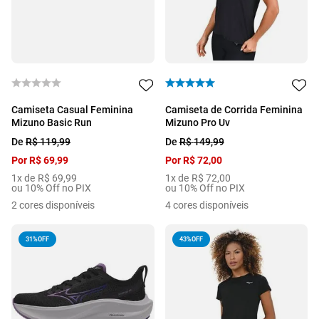
Camiseta Casual Feminina
Camiseta de Corrida Feminina
Mizuno Basic Run
Mizuno Pro Uv
De
R$
119
,
99
De
R$
149
,
99
Por
R$
69
,
99
Por
R$
72
,
00
1
x de
R$
69
,
99
1
x de
R$
72
,
00
ou 10% Off no PIX
ou 10% Off no PIX
2
cores disponíveis
4
cores disponíveis
31%
OFF
43%
OFF