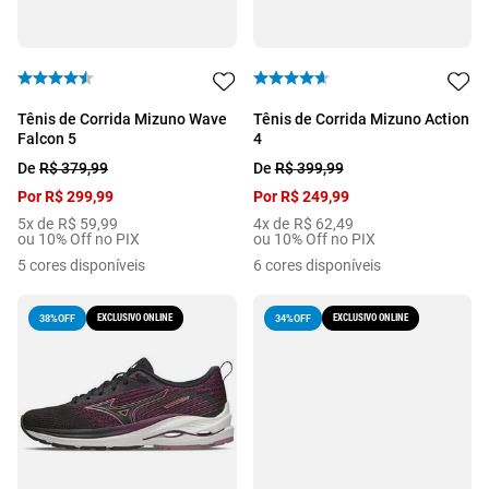
Tênis de Corrida Mizuno Wave
Tênis de Corrida Mizuno Action
Falcon 5
4
De
R$
379
,
99
De
R$
399
,
99
Por
R$
299
,
99
Por
R$
249
,
99
5
x de
R$
59
,
99
4
x de
R$
62
,
49
ou 10% Off no PIX
ou 10% Off no PIX
5
cores disponíveis
6
cores disponíveis
EXCLUSIVO ONLINE
EXCLUSIVO ONLINE
38%
OFF
34%
OFF