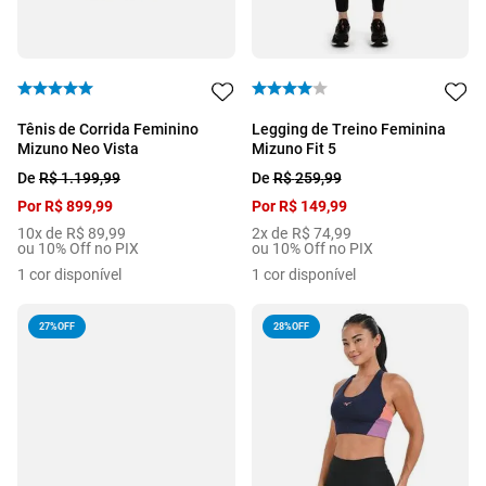
Tênis de Corrida Feminino
Legging de Treino Feminina
Mizuno Neo Vista
Mizuno Fit 5
De
R$
1
.
199
,
99
De
R$
259
,
99
Por
R$
899
,
99
Por
R$
149
,
99
10
x de
R$
89
,
99
2
x de
R$
74
,
99
ou 10% Off no PIX
ou 10% Off no PIX
1
cor disponível
1
cor disponível
27%
OFF
28%
OFF