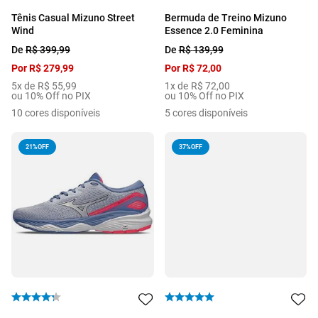
Tênis Casual Mizuno Street
Bermuda de Treino Mizuno
Wind
Essence 2.0 Feminina
De
R$
399
,
99
De
R$
139
,
99
Por
R$
279
,
99
Por
R$
72
,
00
5
x de
R$
55
,
99
1
x de
R$
72
,
00
ou 10% Off no PIX
ou 10% Off no PIX
10
cores disponíveis
5
cores disponíveis
21%
OFF
37%
OFF