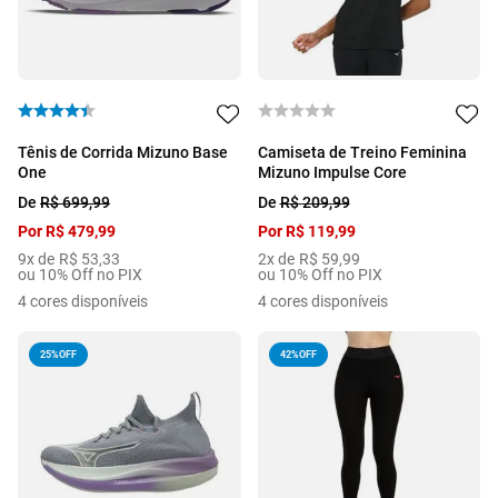
Tênis de Corrida Mizuno Base
Camiseta de Treino Feminina
One
Mizuno Impulse Core
De
R$
699
,
99
De
R$
209
,
99
Por
R$
479
,
99
Por
R$
119
,
99
9
x de
R$
53
,
33
2
x de
R$
59
,
99
ou 10% Off no PIX
ou 10% Off no PIX
4
cores disponíveis
4
cores disponíveis
25%
OFF
42%
OFF