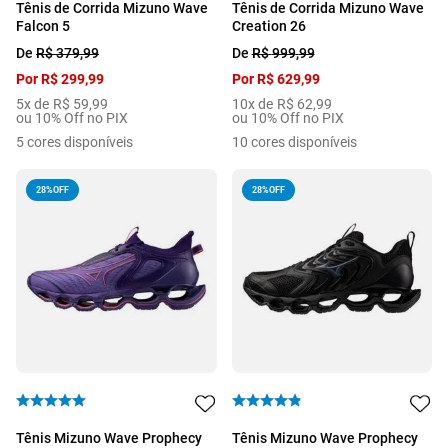
Tênis de Corrida Mizuno Wave
Tênis de Corrida Mizuno Wave
Falcon 5
Creation 26
De
R$
379
,
99
De
R$
999
,
99
Por
R$
299
,
99
Por
R$
629
,
99
5
x de
R$
59
,
99
10
x de
R$
62
,
99
ou 10% Off no PIX
ou 10% Off no PIX
5
cores disponíveis
10
cores disponíveis
28%
OFF
28%
OFF
Tênis Mizuno Wave Prophecy
Tênis Mizuno Wave Prophecy