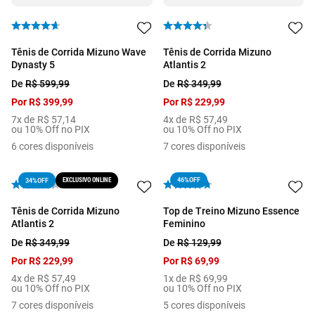
Tênis de Corrida Mizuno Wave
Tênis de Corrida Mizuno
Dynasty 5
Atlantis 2
De
R$
599
,
99
De
R$
349
,
99
Por
R$
399
,
99
Por
R$
229
,
99
7
x de
R$
57
,
14
4
x de
R$
57
,
49
ou 10% Off no PIX
ou 10% Off no PIX
6
cores disponíveis
7
cores disponíveis
EXCLUSIVO ONLINE
46%
OFF
34%
OFF
Tênis de Corrida Mizuno
Top de Treino Mizuno Essence
Atlantis 2
Feminino
De
R$
349
,
99
De
R$
129
,
99
Por
R$
229
,
99
Por
R$
69
,
99
4
x de
R$
57
,
49
1
x de
R$
69
,
99
ou 10% Off no PIX
ou 10% Off no PIX
7
cores disponíveis
5
cores disponíveis