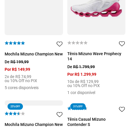
Tênis Mizuno Wave Prophecy
Mochila Mizuno Champion New
14
De
R$
199
,
99
De
R$
1
.
799
,
99
Por
R$
149
,
99
Por
R$
1
.
299
,
99
2
x de
R$
74
,
99
ou 10% Off no PIX
10
x de
R$
129
,
99
ou 10% Off no PIX
5
cores disponíveis
1
cor disponível
25%
OFF
31%
OFF
Tênis Casual Mizuno
Mochila Mizuno Champion New
Contender S