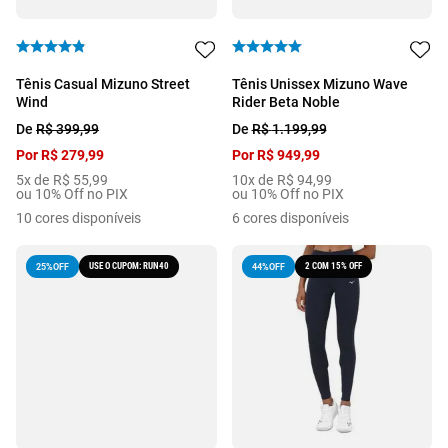
Tênis Casual Mizuno Street
Tênis Unissex Mizuno Wave
Wind
Rider Beta Noble
De
R$
399
,
99
De
R$
1
.
199
,
99
Por
R$
279
,
99
Por
R$
949
,
99
5
x de
R$
55
,
99
10
x de
R$
94
,
99
ou 10% Off no PIX
ou 10% Off no PIX
10
cores disponíveis
6
cores disponíveis
USE O CUPOM: RUN40
2 COM 15% OFF
25%
OFF
44%
OFF