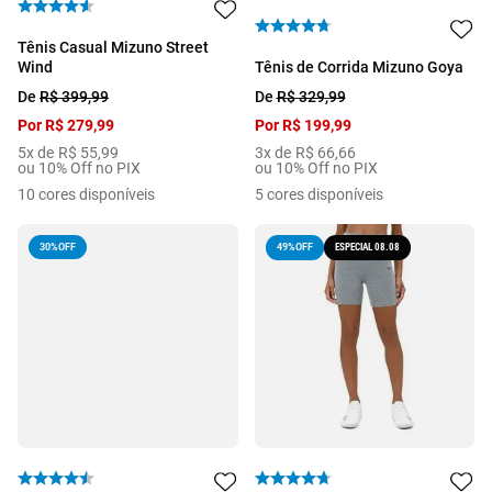
Tênis Casual Mizuno Street
Wind
Tênis de Corrida Mizuno Goya
De
R$
399
,
99
De
R$
329
,
99
Por
R$
279
,
99
Por
R$
199
,
99
5
x de
R$
55
,
99
3
x de
R$
66
,
66
ou 10% Off no PIX
ou 10% Off no PIX
10
cores disponíveis
5
cores disponíveis
30%
OFF
ESPECIAL 08.08
49%
OFF