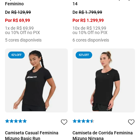
Feminino
14
De
R$
129
,
99
De
R$
1
.
799
,
99
Por
R$
69
,
99
Por
R$
1
.
299
,
99
1
x de
R$
69
,
99
10
x de
R$
129
,
99
ou 10% Off no PIX
ou 10% Off no PIX
5
cores disponíveis
6
cores disponíveis
42%
OFF
42%
OFF
Camiseta Casual Feminina
Camiseta de Corrida Feminina
Mizuno Basic Run
Mizuno Nirvana