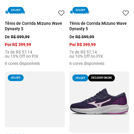
33%
OFF
33%
OFF
Tênis de Corrida Mizuno Wave
Tênis de Corrida Mizuno Wave
Dynasty 5
Dynasty 5
De
R$
599
,
99
De
R$
599
,
99
Por
R$
399
,
99
Por
R$
399
,
99
7
x de
R$
57
,
14
7
x de
R$
57
,
14
ou 10% Off no PIX
ou 10% Off no PIX
6
cores disponíveis
6
cores disponíveis
30%
OFF
EXCLUSIVO ONLINE
39%
OFF