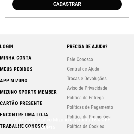
CADASTRAR
LOGIN
PRECISA DE AJUDA?
MINHA CONTA
Fale Conosco
Central de Ajuda
MEUS PEDIDOS
Trocas e Devoluções
APP MIZUNO
Aviso de Privacidade
MIZUNO SPORTS MEMBER
Política de Entrega
CARTÃO PRESENTE
Políticas de Pagamento
ENCONTRE UMA LOJA
Política de Promoções
Baixe o aplicativo Mizuno e garanta
15% OFF
TRABALHE CONOSCO
Política de Cookies
com cupom
APP15
.