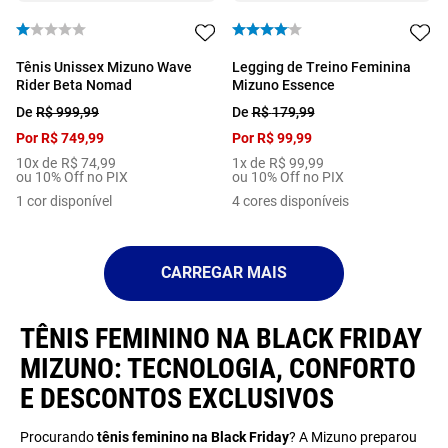
Tênis Unissex Mizuno Wave
Legging de Treino Feminina
Rider Beta Nomad
Mizuno Essence
De
R$
999
,
99
De
R$
179
,
99
Por
R$
749
,
99
Por
R$
99
,
99
10
x de
R$
74
,
99
1
x de
R$
99
,
99
ou 10% Off no PIX
ou 10% Off no PIX
1
cor disponível
4
cores disponíveis
TÊNIS FEMININO NA BLACK FRIDAY
MIZUNO: TECNOLOGIA, CONFORTO
E DESCONTOS EXCLUSIVOS
Procurando
tênis feminino na Black Friday
? A Mizuno preparou