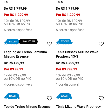
14
14-S
De
R$
1
.
799
,
99
De
R$
1
.
799
,
99
Por
R$
1
.
299
,
99
Por
R$
1
.
299
,
99
10
x de
R$
129
,
99
10
x de
R$
129
,
99
ou 10% Off no PIX
ou 10% Off no PIX
6
cores disponíveis
5
cores disponíveis
2 COM 15% OFF
56%
OFF
44%
OFF
Legging de Treino Feminina
Tênis Unissex Mizuno Wave
Mizuno Essence
Prophecy 13-S
De
R$
179
,
99
De
R$
1
.
799
,
99
Por
R$
99
,
99
Por
R$
799
,
99
1
x de
R$
99
,
99
10
x de
R$
79
,
99
ou 10% Off no PIX
ou 10% Off no PIX
4
cores disponíveis
1
cor disponível
46%
OFF
28%
OFF
Top de Treino Mizuno Essence
Tênis Mizuno Wave Prophecy