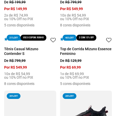
De
R$
199
,
99
De
R$
799
,
99
Por
R$
149
,
99
Por
R$
549
,
99
2
x de
R$
74
,
99
10
x de
R$
54
,
99
ou 10% Off no PIX
ou 10% Off no PIX
5
cores disponíveis
8
cores disponíveis
USE O CUPOM: RUN40
2 COM 15% OFF
31%
OFF
46%
OFF
Tênis Casual Mizuno
Top de Corrida Mizuno Essence
Contender S
Feminino
De
R$
799
,
99
De
R$
129
,
99
Por
R$
549
,
99
Por
R$
69
,
99
10
x de
R$
54
,
99
1
x de
R$
69
,
99
ou 10% Off no PIX
ou 10% Off no PIX
8
cores disponíveis
5
cores disponíveis
30%
OFF
28%
OFF