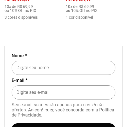
10
x de
R$
69
,
99
10
x de
R$
69
,
99
ou 10% Off no PIX
ou 10% Off no PIX
3
cores disponíveis
1
cor disponível
Nome *
EXPERIÊNCIA MIZUNO NO APP
E-mail *
Seu e-mail será usado apenas para o envio de
Baixe o aplicativo Mizuno e garanta
15% OFF
ofertas. Ao continuar, você concorda com a
Política
com cupom
APP15
.
de Privacidade.