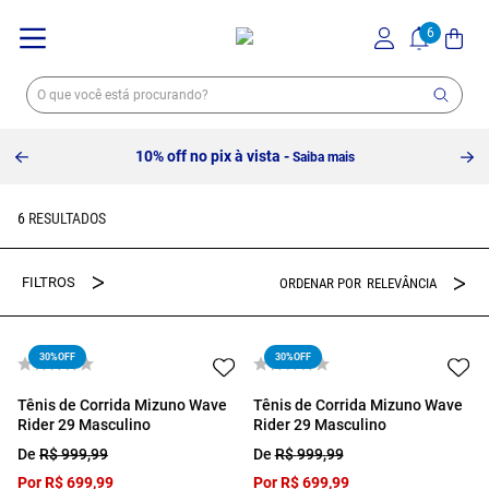
10% off no pix à vista -
Saiba mais
6
RELEVÂNCIA
30%
OFF
30%
OFF
Tênis de Corrida Mizuno Wave
Tênis de Corrida Mizuno Wave
Rider 29 Masculino
Rider 29 Masculino
De
R$
999
,
99
De
R$
999
,
99
Por
R$
699
,
99
Por
R$
699
,
99